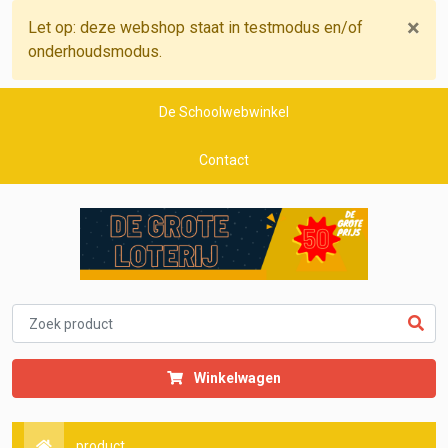
×
Let op: deze webshop staat in testmodus en/of
onderhoudsmodus.
De Schoolwebwinkel
Contact
Winkelwagen
product