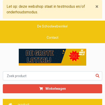
×
Let op: deze webshop staat in testmodus en/of
onderhoudsmodus.
De Schoolwebwinkel
Contact
Winkelwagen
product