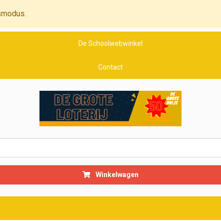
smodus.
De Schoolwebwinkel
Contact
Winkelwagen