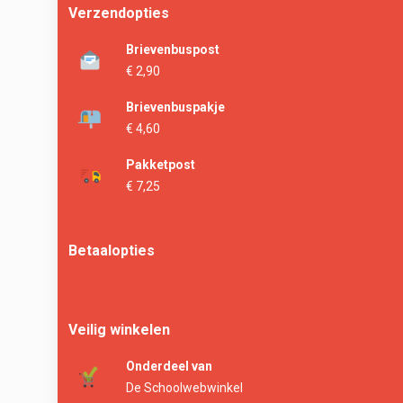
Verzendopties
Brievenbuspost
€ 2,90
Brievenbuspakje
€ 4,60
Pakketpost
€ 7,25
Betaalopties
Veilig winkelen
Onderdeel van
De Schoolwebwinkel