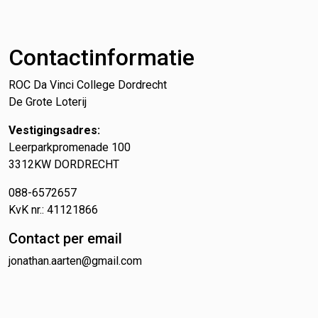
Contact
Contactinformatie
ROC Da Vinci College Dordrecht
De Grote Loterij
Vestigingsadres:
Leerparkpromenade 100
3312KW DORDRECHT
088-6572657
KvK nr.: 41121866
Contact per email
jonathan.aarten@gmail.com