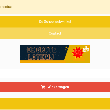
smodus.
De Schoolwebwinkel
Contact
Winkelwagen